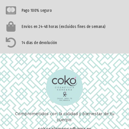
Pago 100% seguro
Envíos en 24-48 horas (excluidos fines de semana)
14 días de devolución
Comprometidos con la calidad y bienestar de tu
cuerpo.
cokosalamanca@gmx.es