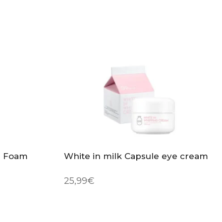
g Foam
White in milk Capsule eye cream
25,99
€