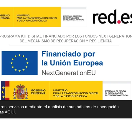
ros servicios mediante el análisis de sus hábitos de navegación.
ias
AQUÍ
.