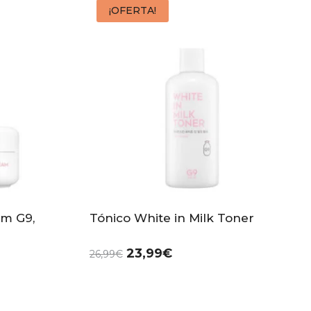
¡OFERTA!
am G9,
Tónico White in Milk Toner
23,99
€
26,99
€