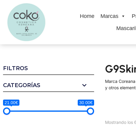
Home
Marcas
P
Mascaril
G9Ski
FILTROS
Marca Coreana q
CATEGORÍAS
y otros element
21.00€
30.00€
Mostrando los 