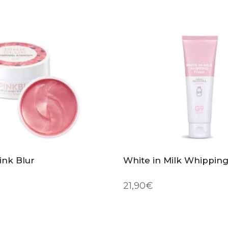
ink Blur
White in Milk Whippin
21,90
€