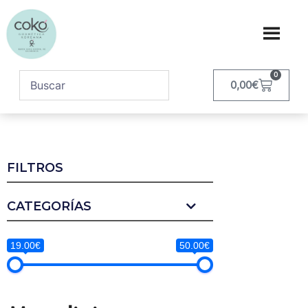
0
0,00
€
FILTROS
CATEGORÍAS
19.00€
50.00€