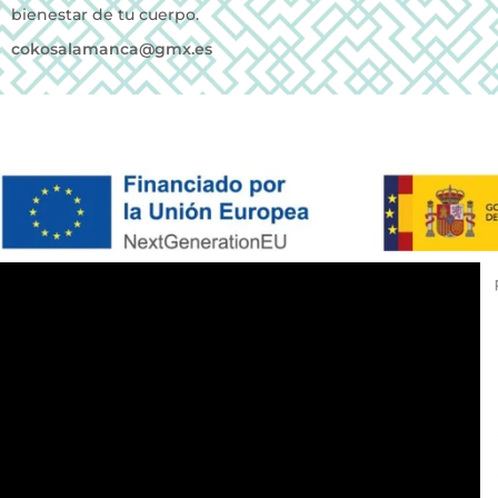
bienestar de tu cuerpo.
cokosalamanca@gmx.es