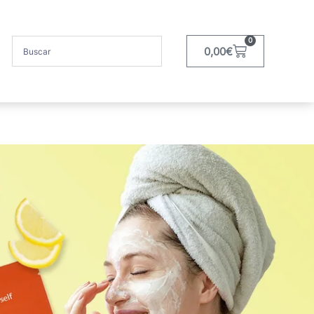
0
0,00
€