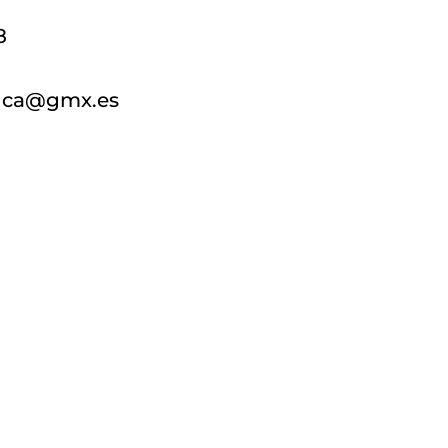
8
anca@gmx.es