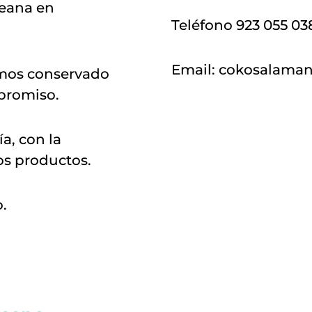
reana en
Teléfono 923 055 03
Email: cokosalam
emos conservado
mpromiso.
a, con la
os productos.
o.