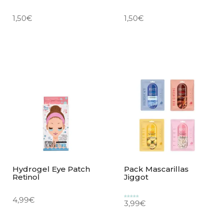
1,50
€
1,50
€
Hydrogel Eye Patch
Pack Mascarillas
Retinol
Jiggot
4,99
€
3,99
€
Valorado
con
5.00
de 5