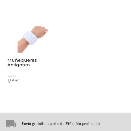
Muñequeras
Antigoteo.
1,99
€
Valorado
con
5.00
de 5
Envío gratuíto a partir de 35€ (sólo península)