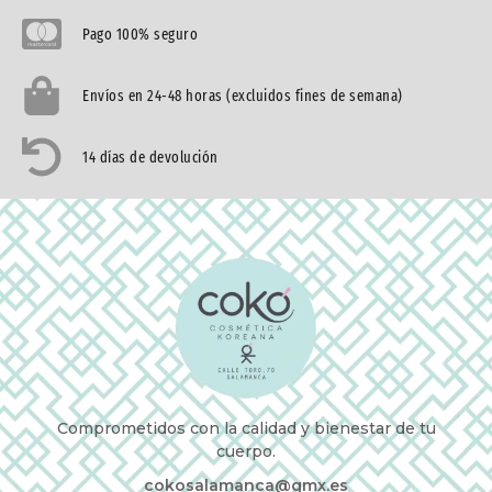
Pago 100% seguro
Envíos en 24-48 horas (excluidos fines de semana)
14 días de devolución
Comprometidos con la calidad y bienestar de tu
cuerpo.
cokosalamanca@gmx.es