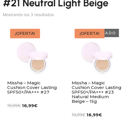
#21 Neutral Light Beige
Mostrando los 3 resultados
AGOTADO
¡OFERTA!
¡OFERTA!
Missha – Magic
Missha – Magic
Cushion Cover Lasting
Cushion Cover Lasting
SPF50+/PA+++ #27
SPF50+/PA+++ #23
Natural Medium
Beige – 15g
16,99
€
19,99
€
16,99
€
19,99
€