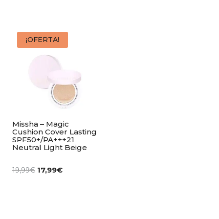
¡OFERTA!
Missha – Magic
Cushion Cover Lasting
SPF50+/PA+++21
Neutral Light Beige
17,99
€
19,99
€