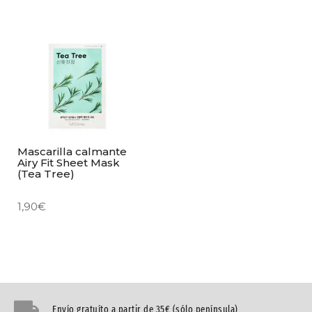
Mascarilla calmante
Airy Fit Sheet Mask
(Tea Tree)
1,90
€
Envío gratuíto a partir de 35€ (sólo península)