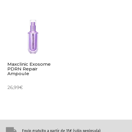
Maxclinic Exosome
PDRN Repair
Ampoule
26,99
€
Envío gratuíto a partir de 35€ (sólo península)