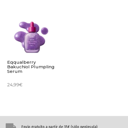
Eqqualberry
Bakuchiol Plumpling
Serum
24,99
€
Envío gratuíto a partir de 35€ (sólo península)