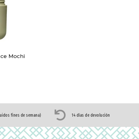
ice Mochi
luidos fines de semana)
14 días de devolución