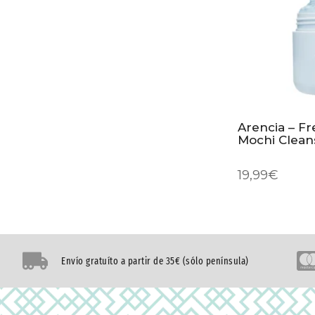
Arencia – F
Mochi Clean
19,99
€
Envío gratuíto a partir de 35€ (sólo península)