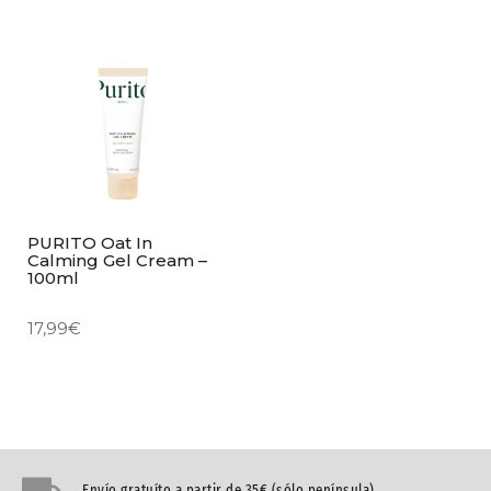
PURITO Oat In
Calming Gel Cream –
100ml
17,99
€
Envío gratuíto a partir de 35€ (sólo península)