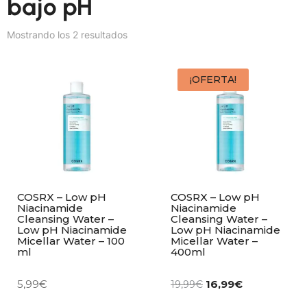
bajo pH
Mostrando los 2 resultados
¡OFERTA!
COSRX – Low pH
COSRX – Low pH
Niacinamide
Niacinamide
Cleansing Water –
Cleansing Water –
Low pH Niacinamide
Low pH Niacinamide
Micellar Water – 100
Micellar Water –
ml
400ml
5,99
€
16,99
€
19,99
€