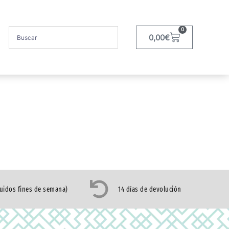
0
0,00
€
luidos fines de semana)
14 días de devolución