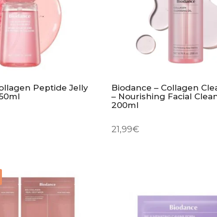
llagen Peptide Jelly
Biodance – Collagen Cle
 50ml
– Nourishing Facial Clean
200ml
21,99
€