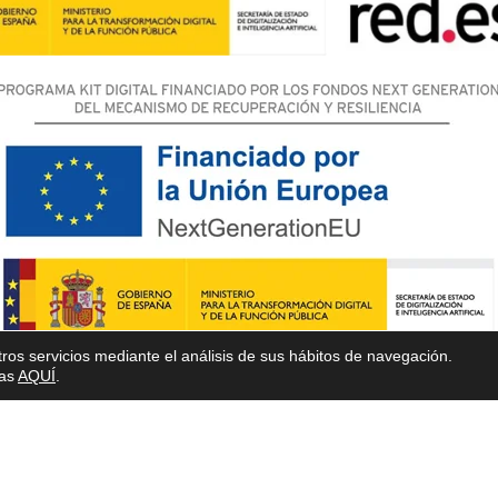
ros servicios mediante el análisis de sus hábitos de navegación.
ias
AQUÍ
.