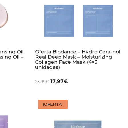
ansing Oil
Oferta Biodance – Hydro Cera-nol
sing Oil –
Real Deep Mask – Moisturizing
Collagen Face Mask (4×3
unidades)
17,97
€
23,99
€
¡OFERTA!