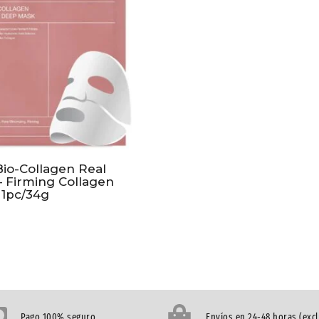
Bio-Collagen Real
 Firming Collagen
 1pc/34g
Pago 100% seguro
Envíos en 24-48 horas (exc