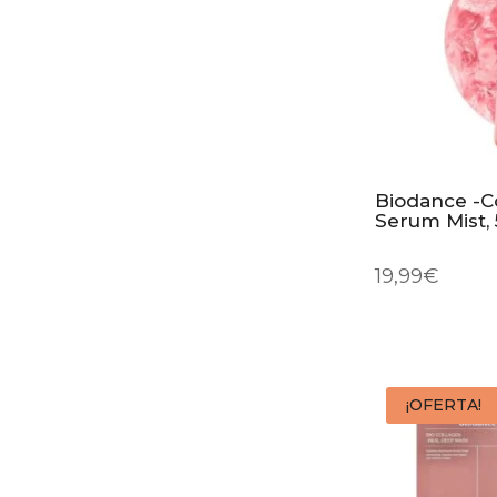
Biodance -Co
Serum Mist,
19,99
€
¡OFERTA!