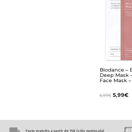
Biodance – 
Deep Mask –
Face Mask –
5,99
€
6,99
€
Envío gratuíto a partir de 35€ (sólo península)