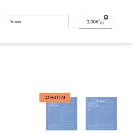
0
0,00
€
¡OFERTA!