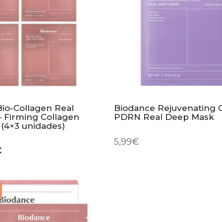
Bio-Collagen Real
Biodance Rejuvenating C
 Firming Collagen
PDRN Real Deep Mask
 (4×3 unidades)
5,99
€
€