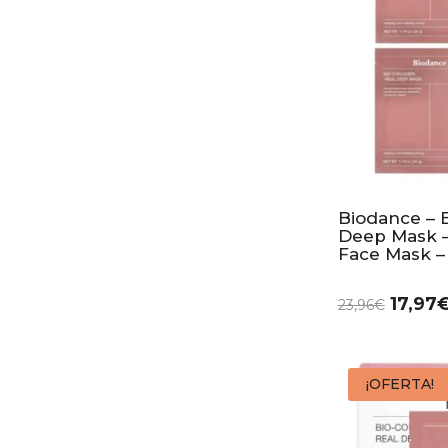
Biodance – 
Deep Mask –
Face Mask –
17,97
23,96
€
¡OFERTA!