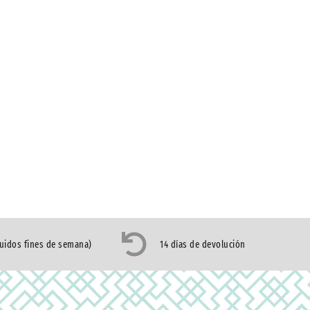
luidos fines de semana)
14 días de devolución