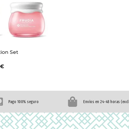
tion Set
€
Pago 100% seguro
Envíos en 24-48 horas (exc