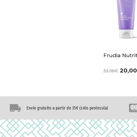
Frudia Nutri
20,00
33,98
€
Envío gratuíto a partir de 35€ (sólo península)