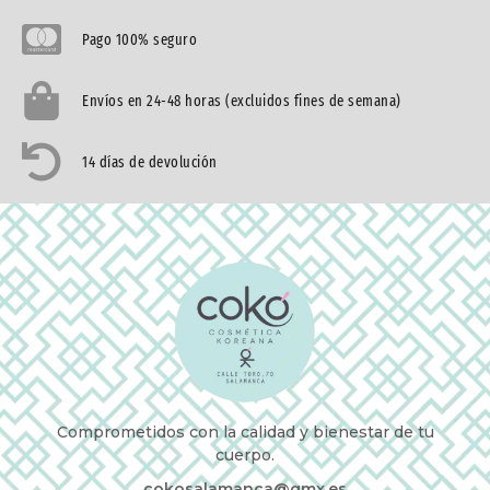
Pago 100% seguro
Envíos en 24-48 horas (excluidos fines de semana)
14 días de devolución
Comprometidos con la calidad y bienestar de tu
cuerpo.
cokosalamanca@gmx.es