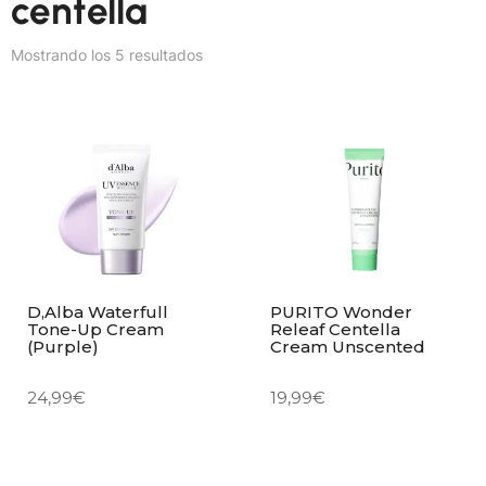
centella
Mostrando los 5 resultados
D,Alba Waterfull
PURITO Wonder
Tone-Up Cream
Releaf Centella
(Purple)
Cream Unscented
24,99
€
19,99
€