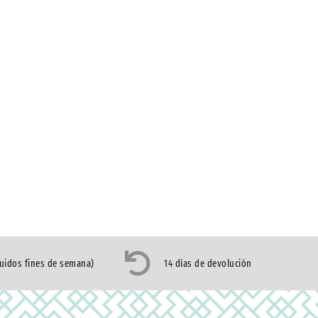
luidos fines de semana)
14 días de devolución