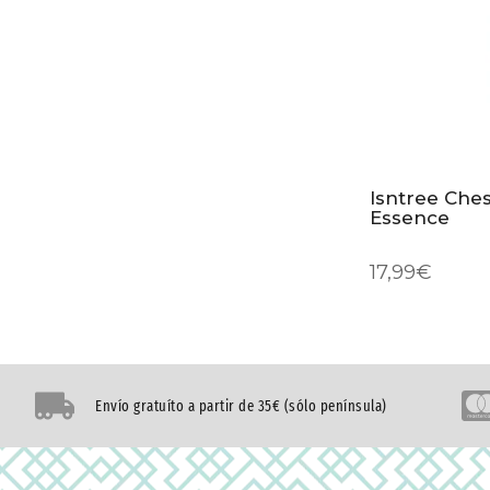
Isntree Che
Essence
17,99
€
Envío gratuíto a partir de 35€ (sólo península)