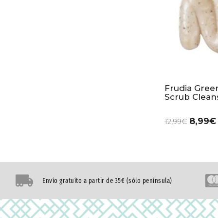
Frudia Gree
Scrub Clean
8,99
€
12,99
€
Envío gratuíto a partir de 35€ (sólo península)