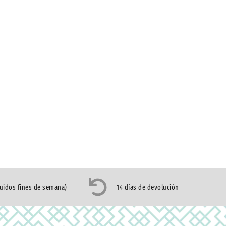
luidos fines de semana)
14 días de devolución