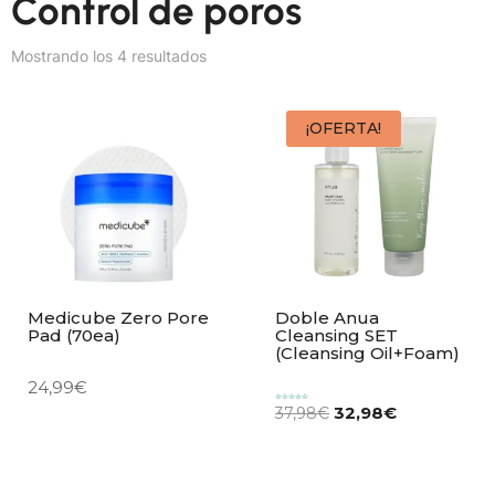
Control de poros
Mostrando los 4 resultados
¡OFERTA!
Medicube Zero Pore
Doble Anua
Pad (70ea)
Cleansing SET
(Cleansing Oil+Foam)
24,99
€
32,98
€
Valorado
37,98
€
con
5.00
de 5