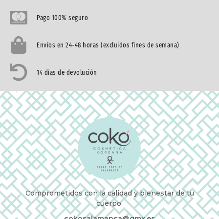
Pago 100% seguro
Envíos en 24-48 horas (excluidos fines de semana)
14 días de devolución
Comprometidos con la calidad y bienestar de tu
cuerpo.
cokosalamanca@gmx.es