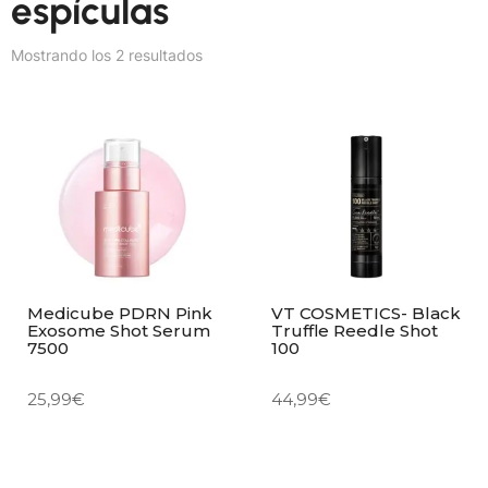
espículas
Mostrando los 2 resultados
Medicube PDRN Pink
VT COSMETICS- Black
Exosome Shot Serum
Truffle Reedle Shot
7500
100
25,99
€
44,99
€