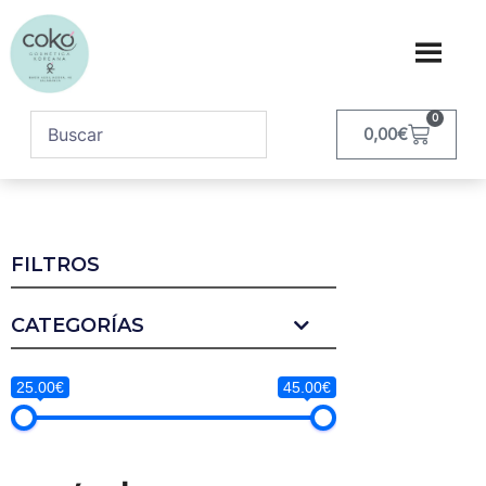
0
0,00
€
FILTROS
CATEGORÍAS
25.00€
45.00€