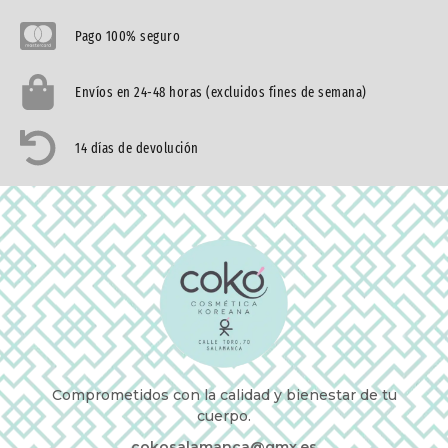
Pago 100% seguro
Envíos en 24-48 horas (excluidos fines de semana)
14 días de devolución
Comprometidos con la calidad y bienestar de tu
cuerpo.
cokosalamanca@gmx.es