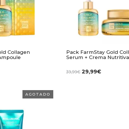
ld Collagen
Pack FarmStay Gold Col
 Ampoule
Serum + Crema Nutritiv
29,99
€
39,99
€
AGOTADO