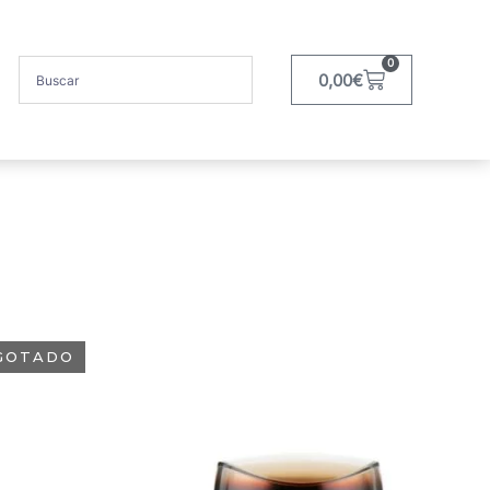
0
0,00
€
GOTADO