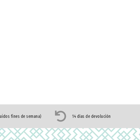
luidos fines de semana)
14 días de devolución