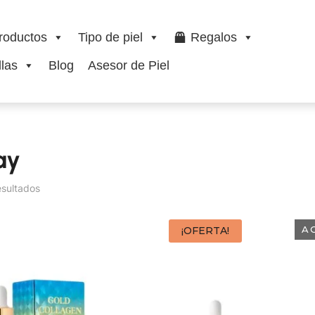
roductos
Tipo de piel
Regalos
las
Blog
Asesor de Piel
ay
esultados
A
¡OFERTA!