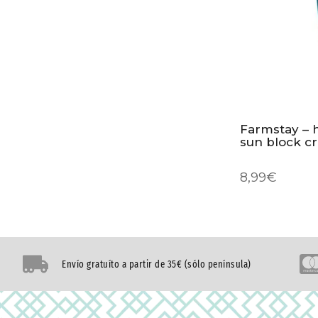
Farmstay – h
sun block c
8,99
€
Envío gratuíto a partir de 35€ (sólo península)