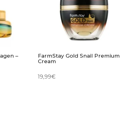
lagen –
FarmStay Gold Snail Premium
a
Cream
19,99
€