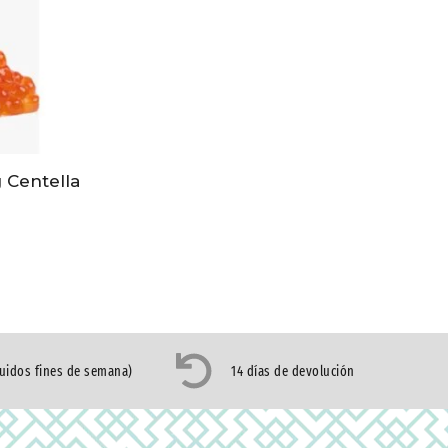
 Centella
luidos fines de semana)
14 días de devolución