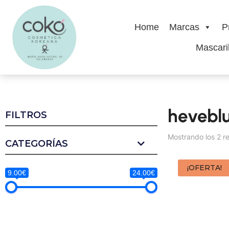
Home
Marcas
P
Mascaril
hevebl
FILTROS
Mostrando los 2 r
CATEGORÍAS
¡OFERTA!
9.00€
24.00€