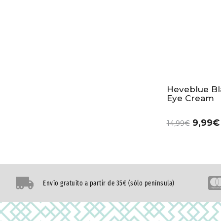
Heveblue Bla
Eye Cream
9,99
€
14,99
€
Envío gratuíto a partir de 35€ (sólo península)