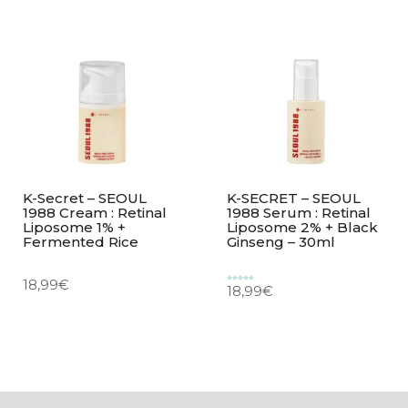
K-Secret – SEOUL
K-SECRET – SEOUL
1988 Cream : Retinal
1988 Serum : Retinal
Liposome 1% +
Liposome 2% + Black
Fermented Rice
Ginseng – 30ml
18,99
€
18,99
€
Valorado
con
5.00
de 5