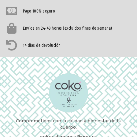
Pago 100% seguro
Envíos en 24-48 horas (excluidos fines de semana)
14 días de devolución
Comprometidos con la calidad y bienestar de tu
cuerpo.
cokosalamanca@gmx.es