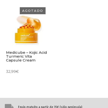
AGOTADO
Medicube – Kojic Acid
Turmeric Vita
Capsule Cream
32,99
€
Envío gratuíto a partir de 35€ (sólo península)