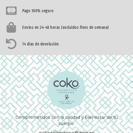
Pago 100% seguro
Envíos en 24-48 horas (excluidos fines de semana)
14 días de devolución
Comprometidos con la calidad y bienestar de tu
cuerpo.
cokosalamanca@gmx.es