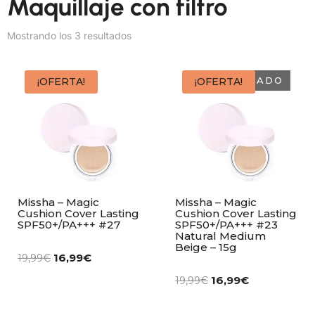
Maquillaje con filtro
Mostrando los 3 resultados
AGOTADO
¡OFERTA!
¡OFERTA!
Missha – Magic
Missha – Magic
Cushion Cover Lasting
Cushion Cover Lasting
SPF50+/PA+++ #27
SPF50+/PA+++ #23
Natural Medium
Beige – 15g
16,99
€
19,99
€
16,99
€
19,99
€