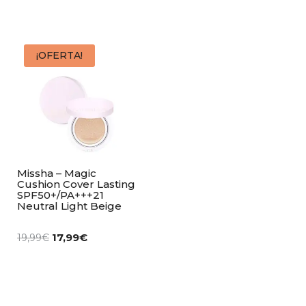
¡OFERTA!
Missha – Magic
Cushion Cover Lasting
SPF50+/PA+++21
Neutral Light Beige
17,99
€
19,99
€