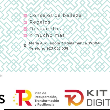
Consejos de belleza
Regalos
Descuentos
Y mucho más
Maria Auxiliadora 38 Salamanca 37004,
Teléfono 923 055 038