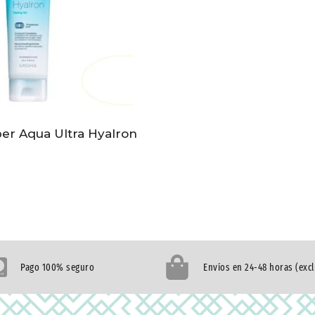
per Aqua Ultra Hyalron
Pago 100% seguro
Envíos en 24-48 horas (exc