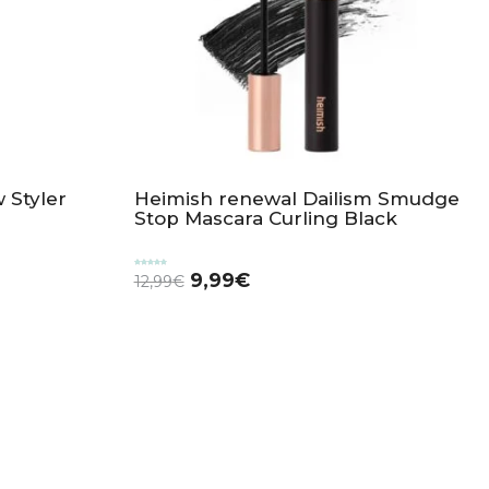
 Styler
Heimish renewal Dailism Smudge
Stop Mascara Curling Black
Valorado
9,99
€
12,99
€
con
5.00
de 5