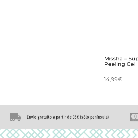
Missha – Su
Peeling Gel
14,99
€
Envío gratuíto a partir de 35€ (sólo península)