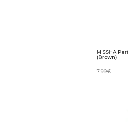
MISSHA Perf
(Brown)
7,99
€