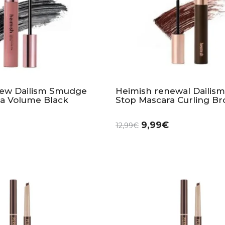
new Dailism Smudge
Heimish renewal Daili
a Volume Black
Stop Mascara Curling B
9,99
€
12,99
€