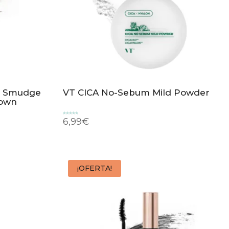
sm Smudge
VT CICA No-Sebum Mild Powder
rown
Valorado
6,99
€
con
5.00
de 5
¡OFERTA!