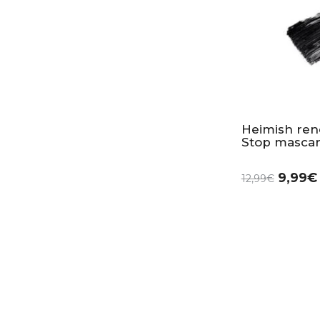
Heimish re
Stop mascar
9,99
€
12,99
€