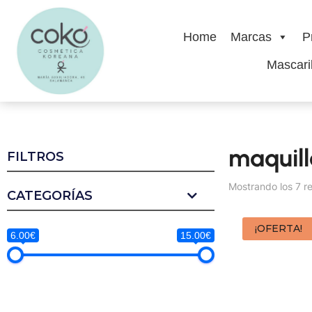
Home
Marcas
P
Mascaril
maquill
FILTROS
Mostrando los 7 r
CATEGORÍAS
¡OFERTA!
6.00€
15.00€