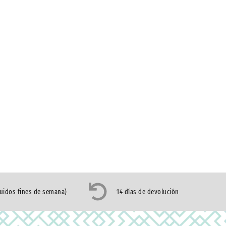
luidos fines de semana)
14 días de devolución