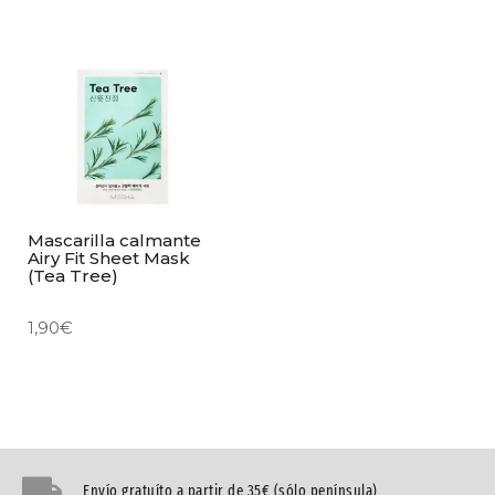
Mascarilla calmante
Airy Fit Sheet Mask
(Tea Tree)
1,90
€
Envío gratuíto a partir de 35€ (sólo península)