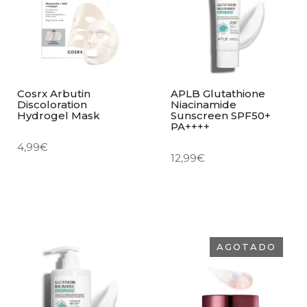
Cosrx Arbutin
APLB Glutathione
Discoloration
Niacinamide
Hydrogel Mask
Sunscreen SPF50+
PA++++
4,99
€
12,99
€
AGOTADO