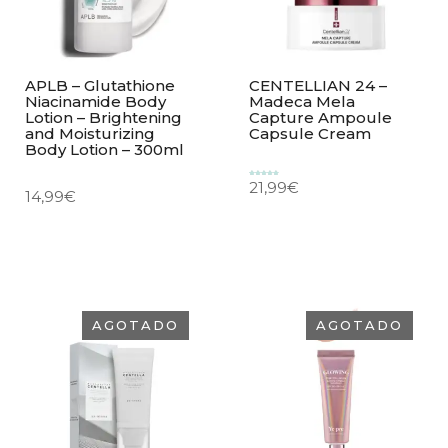
APLB – Glutathione
CENTELLIAN 24 –
Niacinamide Body
Madeca Mela
Lotion – Brightening
Capture Ampoule
and Moisturizing
Capsule Cream
Body Lotion – 300ml
21,99
€
Valorado
con
14,99
€
5.00
de 5
AGOTADO
AGOTADO