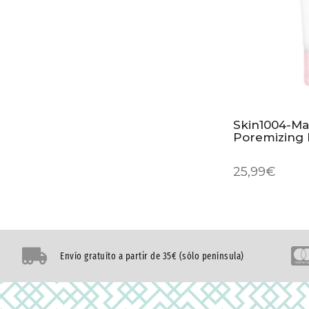
Skin1004-Ma
Poremizing 
25,99
€
Envío gratuíto a partir de 35€ (sólo península)