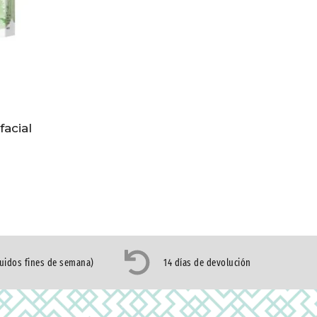
acial
luidos fines de semana)
14 días de devolución