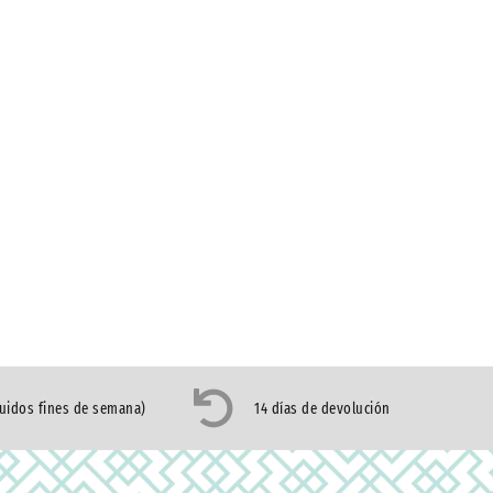
luidos fines de semana)
14 días de devolución