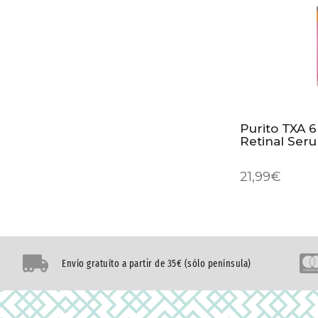
Purito TXA 6
Retinal Ser
21,99
€
Envío gratuíto a partir de 35€ (sólo península)