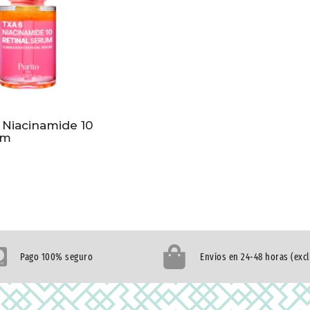
 Niacinamide 10
um
Pago 100% seguro
Envíos en 24-48 horas (exc