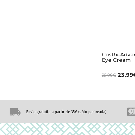
CosRx-Advan
Eye Cream
23,99
25,99
€
Envío gratuíto a partir de 35€ (sólo península)