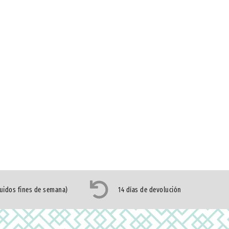
luidos fines de semana)
14 días de devolución