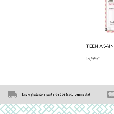
TEEN AGAIN
15,99
€
Envío gratuíto a partir de 35€ (sólo península)