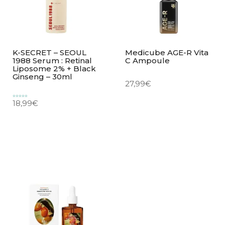
K-SECRET – SEOUL
Medicube AGE-R Vita
1988 Serum : Retinal
C Ampoule
Liposome 2% + Black
Ginseng – 30ml
27,99
€
18,99
€
Valorado
con
5.00
de 5