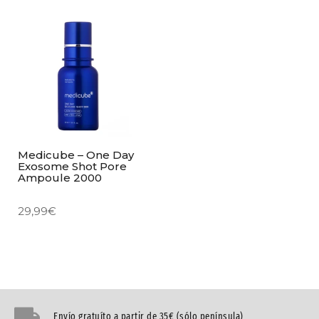
Medicube – One Day
Exosome Shot Pore
Ampoule 2000
29,99
€
Envío gratuíto a partir de 35€ (sólo península)