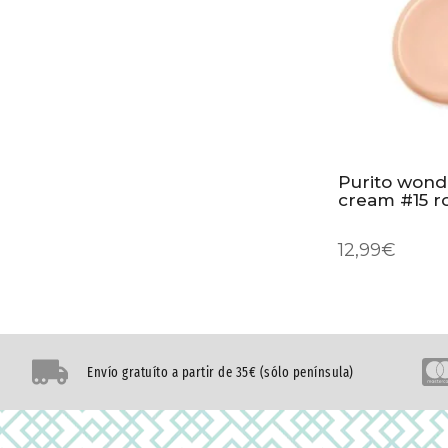
Purito wonde
cream #15 r
12,99
€
Envío gratuíto a partir de 35€ (sólo península)