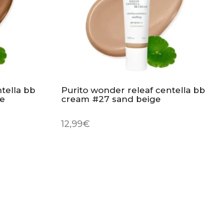
tella bb
Purito wonder releaf centella bb
ge
cream #27 sand beige
12,99
€