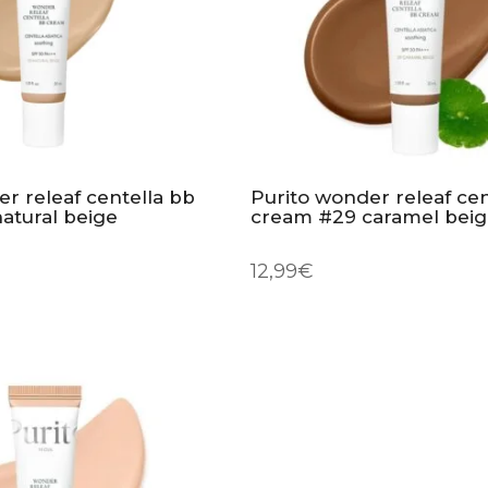
r releaf centella bb
Purito wonder releaf cen
atural beige
cream #29 caramel bei
12,99
€