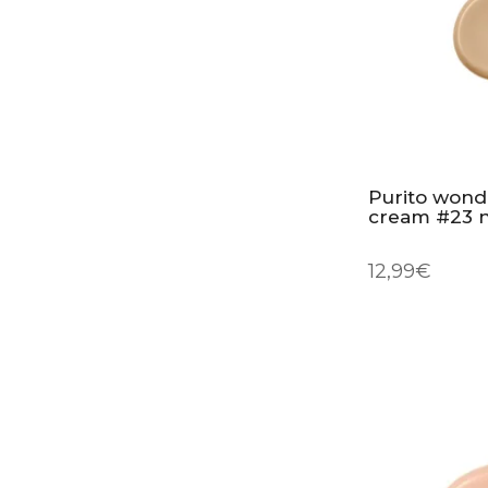
Purito wonde
cream #23 n
12,99
€