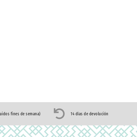
luidos fines de semana)
14 días de devolución