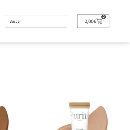
0
0,00
€