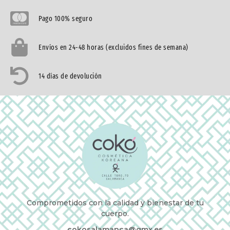
Pago 100% seguro
Envíos en 24-48 horas (excluidos fines de semana)
14 días de devolución
Comprometidos con la calidad y bienestar de tu
cuerpo.
cokosalamanca@gmx.es