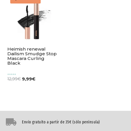
Heimish renewal
Dailism Smudge Stop
Mascara Curling
Black
9,99
€
Valorado
12,99
€
con
5.00
de 5
Envío gratuíto a partir de 35€ (sólo península)