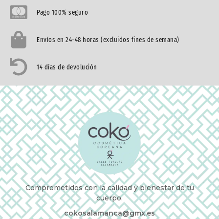
Pago 100% seguro
Envíos en 24-48 horas (excluidos fines de semana)
14 días de devolución
Comprometidos con la calidad y bienestar de tu
cuerpo.
cokosalamanca@gmx.es