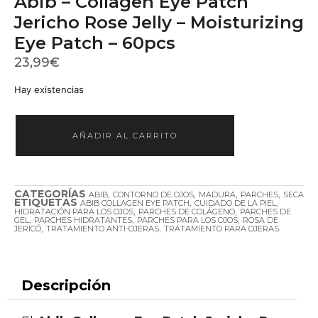
Abib – Collagen Eye Patch
Jericho Rose Jelly – Moisturizing
Eye Patch – 60pcs
23,99
€
Hay existencias
AÑADIR AL CARRITO
CATEGORÍAS
,
,
,
,
ABIB
CONTORNO DE OJOS
MADURA
PARCHES
SECA
ETIQUETAS
,
,
ABIB COLLAGEN EYE PATCH
CUIDADO DE LA PIEL
,
,
HIDRATACIÓN PARA LOS OJOS
PARCHES DE COLÁGENO
PARCHES DE
,
,
,
GEL
PARCHES HIDRATANTES
PARCHES PARA LOS OJOS
ROSA DE
,
,
JERICÓ
TRATAMIENTO ANTI-OJERAS
TRATAMIENTO PARA OJERAS
Descripción