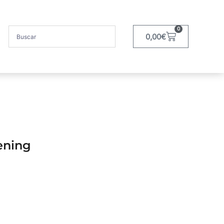
0
0,00
€
ening