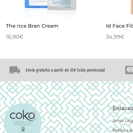
The rice Bran Cream
Id Face F
16,90
€
34,99
€
Envío gratuíto a partir de 35€ (sólo península)
Enlaces
Aviso Leg
Política 