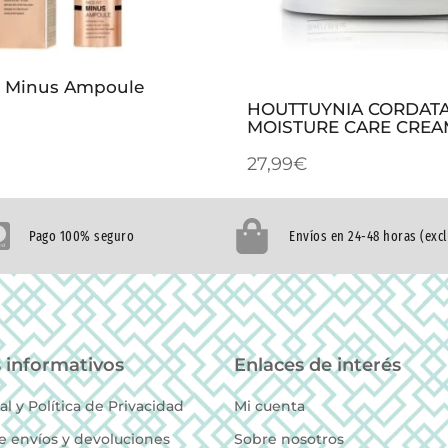
it Minus Ampoule
HOUTTUYNIA CORDAT
MOISTURE CARE CREA
27,99
€
Pago 100% seguro
Envíos en 24-48 horas (exc
 informativos
Enlaces de interés
al y Política de Privacidad
Mi cuenta
de envíos y devoluciones
Sobre nosotros