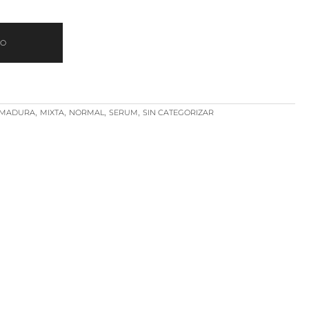
TO
,
,
,
,
MADURA
MIXTA
NORMAL
SERUM
SIN CATEGORIZAR