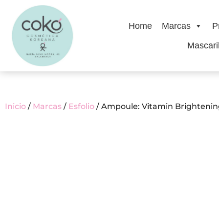
Home
Marcas
P
Mascaril
Inicio
/
Marcas
/
Esfolio
/ Ampoule: Vitamin Brighteni