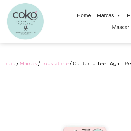
Home
Marcas
P
Mascaril
Inicio
/
Marcas
/
Look at me
/ Contorno Teen Again P