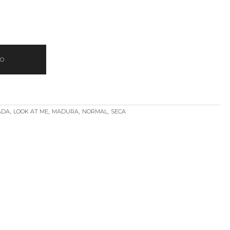
TO
,
,
,
,
ADA
LOOK AT ME
MADURA
NORMAL
SECA