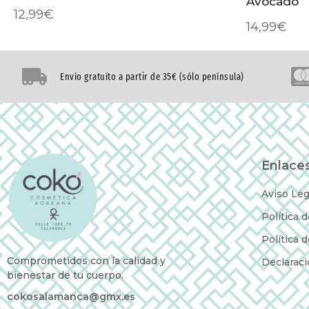
Avocado
12,99
€
14,99
€
Envío gratuíto a partir de 35€ (sólo península)
Enlaces
Aviso Leg
Política 
Política 
Comprometidos con la calidad y
Declaraci
bienestar de tu cuerpo.
cokosalamanca@gmx.es