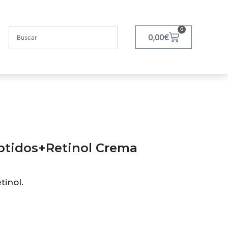
0
0,00
€
ptidos+Retinol Crema
tinol.