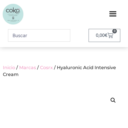
0
0,00
€
Inicio
/
Marcas
/
Cosrx
/ Hyaluronic Acid Intensive
Cream