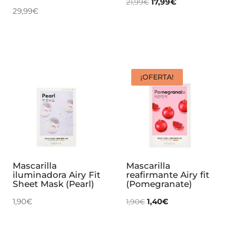
17,99
€
21,99
€
29,99
€
¡OFERTA!
Mascarilla
Mascarilla
iluminadora Airy Fit
reafirmante Airy fit
Sheet Mask (Pearl)
(Pomegranate)
1,90
€
1,40
€
1,90
€