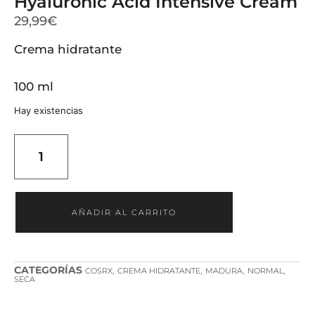
Hyaluronic Acid Intensive Cream
29,99
€
Crema hidratante
100 ml
Hay existencias
AÑADIR AL CARRITO
CATEGORÍAS
,
,
,
,
COSRX
CREMA HIDRATANTE
MADURA
NORMAL
SECA