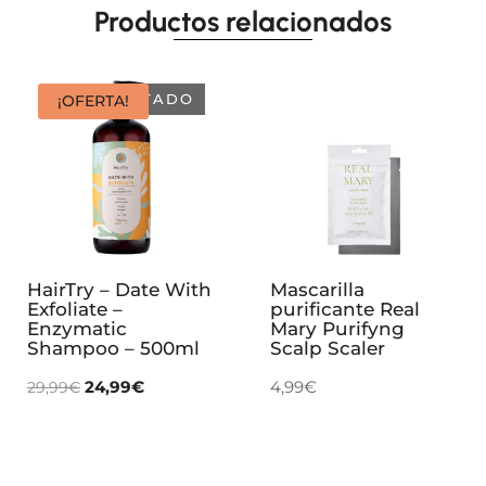
Productos relacionados
AGOTADO
¡OFERTA!
HairTry – Date With
Mascarilla
Exfoliate –
purificante Real
Enzymatic
Mary Purifyng
Shampoo – 500ml
Scalp Scaler
24,99
€
4,99
€
29,99
€