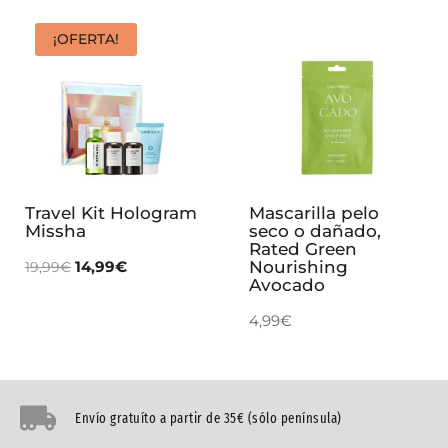
¡OFERTA!
Travel Kit Hologram
Mascarilla pelo
Missha
seco o dañado,
Rated Green
14,99
€
Nourishing
19,99
€
Avocado
4,99
€
Envío gratuíto a partir de 35€ (sólo península)