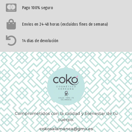
Pago 100% seguro
Envíos en 24-48 horas (excluidos fines de semana)
14 días de devolución
Comprometidos con la calidad y bienestar de tu
cuerpo.
cokosalamanca@gmx.es