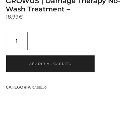
GROWUS | Damage Therapy No-
Wash Treatment –
18,99
€
AÑADIR AL CARRITO
CATEGORÍA
CABELLO