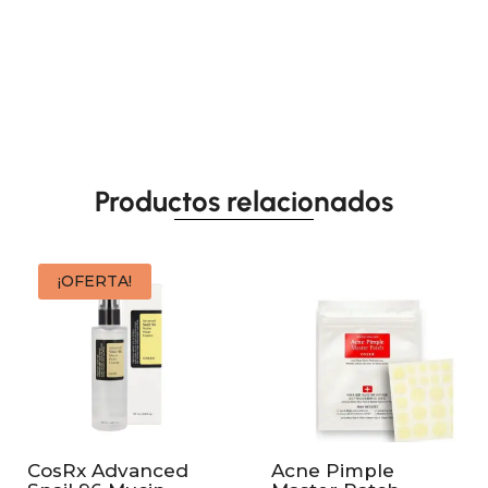
Productos relacionados
¡OFERTA!
CosRx Advanced
Acne Pimple