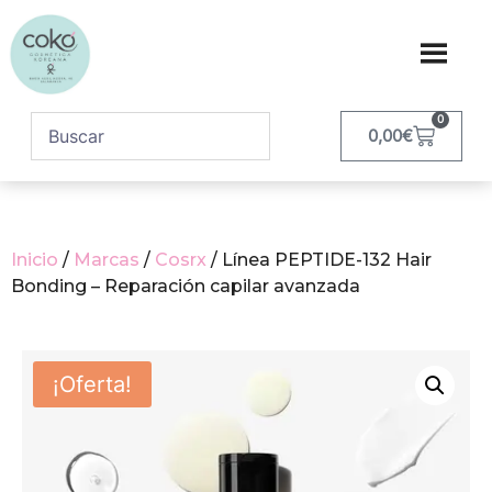
0
0,00
€
Inicio
/
Marcas
/
Cosrx
/ Línea PEPTIDE-132 Hair
Bonding – Reparación capilar avanzada
¡Oferta!