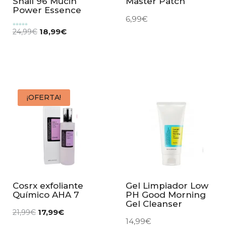
Snail 96 Mucin
Master Patch
Power Essence
6,99
€
18,99
€
Valorado
24,99
€
con
5.00
de 5
¡OFERTA!
Cosrx exfoliante
Gel Limpiador Low
Químico AHA 7
PH Good Morning
Gel Cleanser
17,99
€
21,99
€
14,99
€