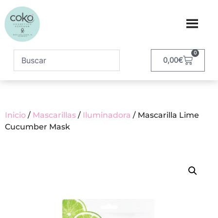
0
0,00
€
Inicio
/
Mascarillas
/
Iluminadora
/ Mascarilla Lime
Cucumber Mask