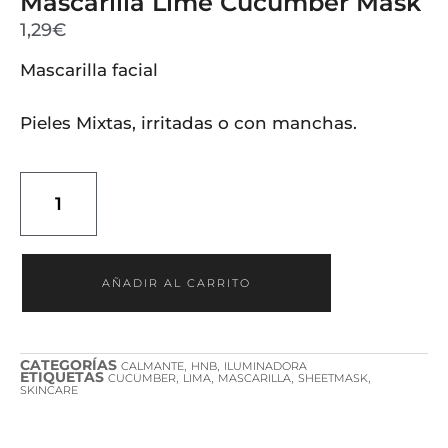
Mascarilla Lime Cucumber Mask
1,29
€
Mascarilla facial
Pieles Mixtas, irritadas o con manchas.
AÑADIR AL CARRITO
CATEGORÍAS
,
,
CALMANTE
HNB
ILUMINADORA
ETIQUETAS
,
,
,
,
CUCUMBER
LIMA
MASCARILLA
SHEETMASK
SKINCARE