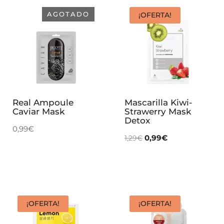
AGOTADO
¡OFERTA!
Real Ampoule
Mascarilla Kiwi-
Caviar Mask
Strawerry Mask
Detox
0,99
€
0,99
€
1,29
€
¡OFERTA!
¡OFERTA!